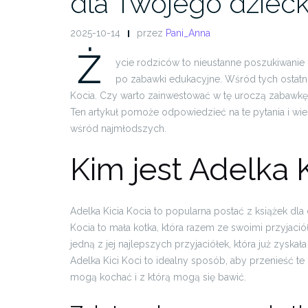
dla Twojego dziec
2025-10-14
przez
Pani_Anna
Ż
ycie rodziców to nieustanne poszukiwanie 
po zabawki edukacyjne. Wśród tych ostat
Kocia. Czy warto zainwestować w tę uroczą zabawkę? 
Ten artykuł pomoże odpowiedzieć na te pytania i wiel
wśród najmłodszych.
Kim jest Adelka 
Adelka Kicia Kocia to popularna postać z książek dla 
Kocia to mała kotka, która razem ze swoimi przyjaci
jedną z jej najlepszych przyjaciółek, która już zysk
Adelka Kici Koci to idealny sposób, aby przenieść te
mogą kochać i z którą mogą się bawić.