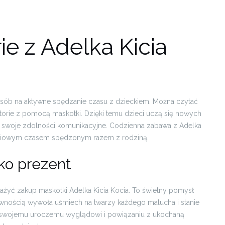
rie z Adelka Kicia
sposób na aktywne spędzanie czasu z dzieckiem. Można czytać
istorie z pomocą maskotki. Dzięki temu dzieci uczą się nowych
ją swoje zdolności komunikacyjne. Codzienna zabawa z Adelka
ościowym czasem spędzonym razem z rodziną.
ako prezent
ażyć zakup maskotki Adelka Kicia Kocia. To świetny pomysł
pewnością wywoła uśmiech na twarzy każdego malucha i stanie
ki swojemu uroczemu wyglądowi i powiązaniu z ukochaną