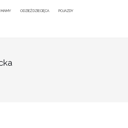
A MAMY
ODZIEŻ DZIECIĘCA
POJAZDY
ecka