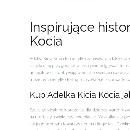
Inspirujące histo
Kocia
Adelka Kicia Kocia to nie tylko zabawka, ale także 
książki o jej przygodach, a następnie odgrywać te h
umiejętności, zdobywają wiedzę o świecie i rozwija
może być nie tylko formą rozrywki, ale także wart
Kup Adelka Kicia Kocia j
Szukając idealnego prezentu dla dziecka, warto rozw
na urodziny, święta czy inne okazje. Maskotka ta z 
się jego wiernym towarzyszem na długie lata. Dzię