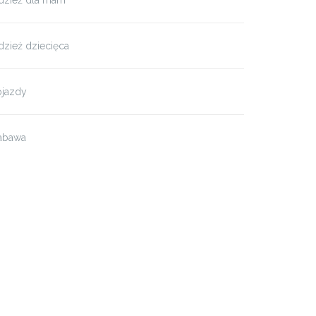
dzież dla mam
zież dziecięca
ojazdy
abawa