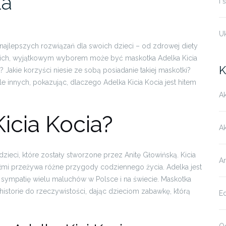
ka
i 
U
najlepszych rozwiązań dla swoich dzieci – od zdrowej diety
nich, wyjątkowym wyborem może być maskotka Adelka Kicia
K
Jakie korzyści niesie ze sobą posiadanie takiej maskotki?
e innych, pokazując, dlaczego Adelka Kicia Kocia jest hitem
Ak
Kicia Kocia?
A
dzieci, które zostały stworzone przez Anitę Głowińską. Kicia
Ar
ółmi przeżywa różne przygody codziennego życia. Adelka jest
ała sympatię wielu maluchów w Polsce i na świecie. Maskotka
 historie do rzeczywistości, dając dzieciom zabawkę, którą
E