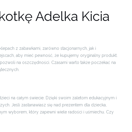
kotkę Adelka Kicia
klepach z zabawkami, zarówno stacjonarnych, jak i
ejscach, aby mieć pewność, że kupujemy oryginalny produkt.
a pozwoli na oszczędności. Czasami warto także poczekać na
ątecznych.
 dzieci na całym świecie. Dzięki swoim zaletom edukacyjnym i
ch. Jeśli zastanawiasz się nad prezentem dla dziecka,
onym wyborem, który zapewni wiele radości i uśmiechu. Czy