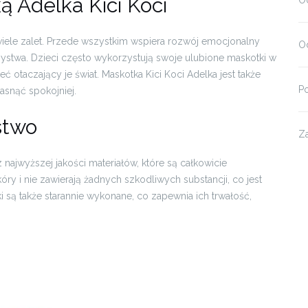
 Adelka Kici Koci
O
wiele zalet. Przede wszystkim wspiera rozwój emocjonalny
Od
ystwa. Dzieci często wykorzystują swoje ulubione maskotki w
 otaczający je świat. Maskotka Kici Koci Adelka jest także
P
snąć spokojniej.
stwo
Z
 najwyższej jakości materiałów, które są całkowicie
kóry i nie zawierają żadnych szkodliwych substancji, co jest
i są także starannie wykonane, co zapewnia ich trwałość,