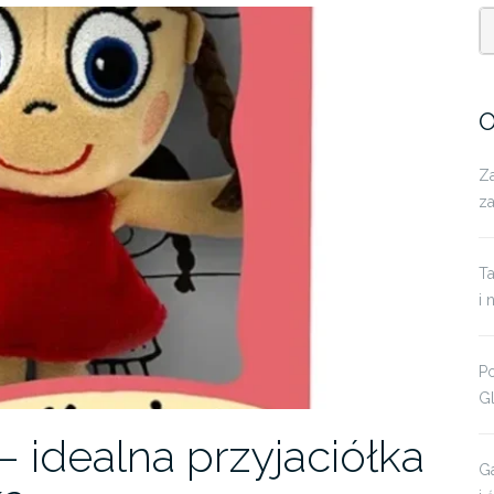
O
Za
z
T
i 
P
Gl
– idealna przyjaciółka
Ga