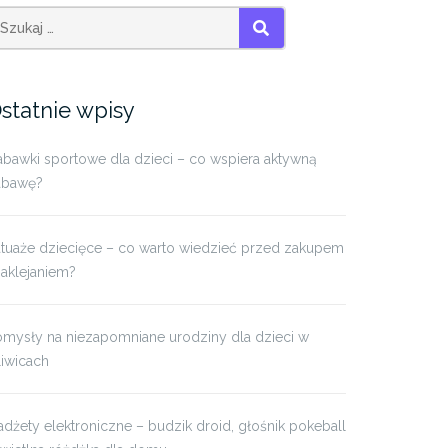
SZUKAJ
statnie wpisy
bawki sportowe dla dzieci – co wspiera aktywną
abawę?
atuaże dziecięce – co warto wiedzieć przed zakupem
naklejaniem?
omysły na niezapomniane urodziny dla dzieci w
iwicach
dżety elektroniczne – budzik droid, głośnik pokeball