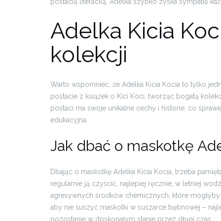
postacią literacką, Adelka szybko zyska sympatię ka
Adelka Kicia Koc
kolekcji
Warto wspomnieć, że Adelka Kicia Kocia to tylko jed
postacie z książek o Kici Koci, tworząc bogatą kolekc
postaci ma swoje unikalne cechy i historie, co sprawia
edukacyjna.
Jak dbać o maskotkę Adel
Dbając o maskotkę Adelka Kicia Kocia, trzeba pamięt
regularnie ją czyścić, najlepiej ręcznie, w letniej w
agresywnych środków chemicznych, które mogłyby us
aby nie suszyć maskotki w suszarce bębnowej – najle
pozostanie w doskonałym stanie przez długi czas.