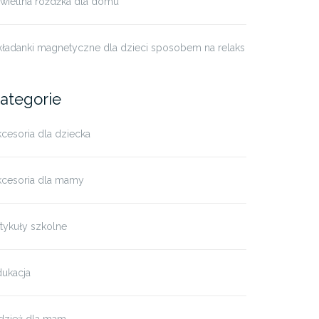
świetlna różdżka dla domu
kładanki magnetyczne dla dzieci sposobem na relaks
ategorie
cesoria dla dziecka
kcesoria dla mamy
tykuły szkolne
dukacja