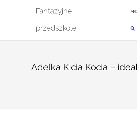
Przejdź
Fantazyjne
do
AKC
treści
przedszkole
Adelka Kicia Kocia – idea