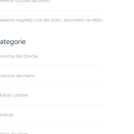
świetlna różdżka dla domu
kładanki magnetyczne dla dzieci sposobem na relaks
ategorie
cesoria dla dziecka
kcesoria dla mamy
tykuły szkolne
dukacja