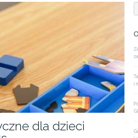
O
Za
z
T
i 
P
Gl
czne dla dzieci
Ga
ks