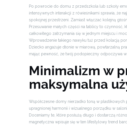
Po powrocie do domu z przedszkola lub szkoły emocj
intensywnych interakcji z rówieśnikami sprawia, że 
spokojnej przestrzeni. Zamiast włączać kolejną głoś
Przesuwanie małych części na tablicy to czynność, k
całkowitego zatrzymania się w jednym miejscu i m
Wprowadzenie takiego nawyku tuż przed kolacją po
Dziecko angażuje dłonie w miarową, powtarzalną pr
mając pewność, że twój podopieczny odpoczywa w n
Minimalizm w pr
maksymalna uż
Współczesne domy nierzadko toną w plastikowych p
upragnionej harmonii i wizualnego porządku w saloni
Doceniamy te, które posłużą długo i dostarczą róż
magnetyczna wpisuje się w ten lifestylowy trend bar