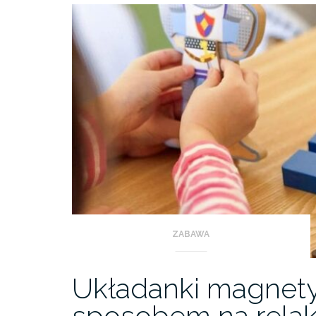
ZABAWA
Układanki magnety
sposobem na rela