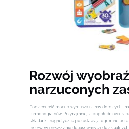
Rozwój wyobraź
narzuconych za
Codzienność mocno wymusza na nas dorosłych i na d
harmonogramów. Przynajmniej ta popołudniowa zab
Układanki magnetyczne pozostawiają ogromne pole 
motywów precyzyjnie dopasowanych do aktualnych f