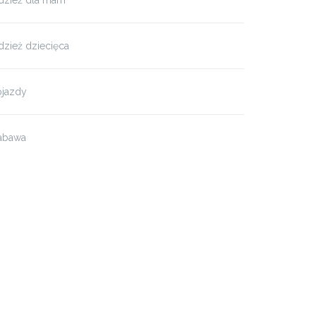
dzież dla mam
zież dziecięca
ojazdy
abawa