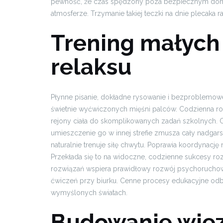
pewność, że czas spędzony poza bezpiecznym domem
atmosferze. Trzymanie takiej teczki na dnie plecaka ra
Trening małych 
relaksu
Płynne pisanie, dokładne rysowanie i bezproblemow
świetnie wyćwiczonych mięśni palców. Codzienna 
rejony ciała do skomplikowanych zadań szkolnych. 
umieszczenie go w innej strefie zmusza cały nadgars
naturalnie trenuje siłę chwytu. Poprawia koordynację
Przekłada się to na widoczne, codzienne sukcesy 
rozwiązań wspiera prawidłowy rozwój psychorucho
ćwiczeń przy biurku. Cenne procesy edukacyjne odby
wymyślonych światach.
Budowanie więz