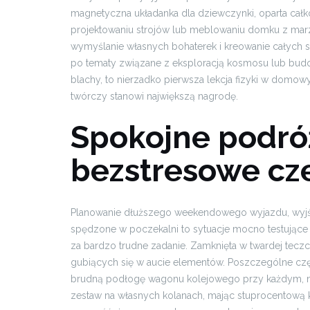
magnetyczna układanka dla dziewczynki, oparta całk
projektowaniu strojów lub meblowaniu domku z mar
wymyślanie własnych bohaterek i kreowanie całych sc
po tematy związane z eksploracją kosmosu lub budo
blachy, to nierzadko pierwsza lekcja fizyki w domowy
twórczy stanowi największą nagrodę.
Spokojne podró
bezstresowe cz
Planowanie dłuższego weekendowego wyjazdu, wyjści
spędzone w poczekalni to sytuacje mocno testujące
za bardzo trudne zadanie. Zamknięta w twardej tecz
gubiących się w aucie elementów. Poszczególne częś
brudną podłogę wagonu kolejowego przy każdym, na
zestaw na własnych kolanach, mając stuprocentową k