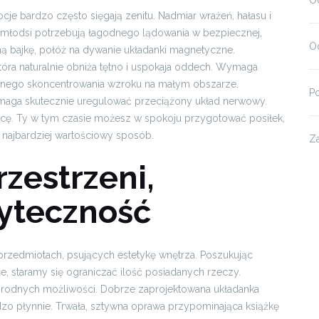
O
e bardzo często sięgają zenitu. Nadmiar wrażeń, hałasu i
najmłodsi potrzebują łagodnego lądowania w bezpiecznej,
Od
ną bajkę, połóż na dywanie układanki magnetyczne.
tóra naturalnie obniża tętno i uspokaja oddech. Wymaga
ocnego skoncentrowania wzroku na małym obszarze.
P
maga skutecznie uregulować przeciążony układ nerwowy.
acę. Ty w tym czasie możesz w spokoju przygotować posiłek,
ajbardziej wartościowy sposób.
Z
zestrzeni,
yteczność
rzedmiotach, psujących estetykę wnętrza. Poszukując
e, staramy się ograniczać ilość posiadanych rzeczy.
norodnych możliwości. Dobrze zaprojektowana układanka
dzo płynnie. Trwała, sztywna oprawa przypominająca książkę