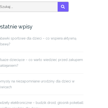
SZUKAJ
statnie wpisy
bawki sportowe dla dzieci – co wspiera aktywną
abawę?
atuaże dziecięce – co warto wiedzieć przed zakupem
naklejaniem?
omysły na niezapomniane urodziny dla dzieci w
iwicach
dżety elektroniczne – budzik droid, głośnik pokeball