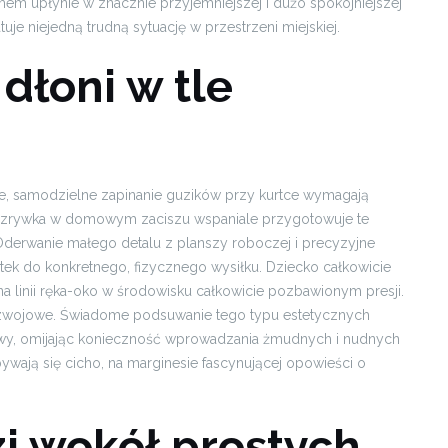
 upłynie w znacznie przyjemniejszej i dużo spokojniejszej
tuje niejedną trudną sytuację w przestrzeni miejskiej.
dłoni w tle
e, samodzielne zapinanie guzików przy kurtce wymagają
rozrywka w domowym zaciszu wspaniale przygotowuje te
Oderwanie małego detalu z planszy roboczej i precyzyjne
tek do konkretnego, fizycznego wysiłku. Dziecko całkowicie
 na linii ręka-oko w środowisku całkowicie pozbawionym presji.
rozwojowe. Świadome podsuwanie tego typu estetycznych
wy, omijając konieczność wprowadzania żmudnych i nudnych
wają się cicho, na marginesie fascynującej opowieści o
i wokół prostych