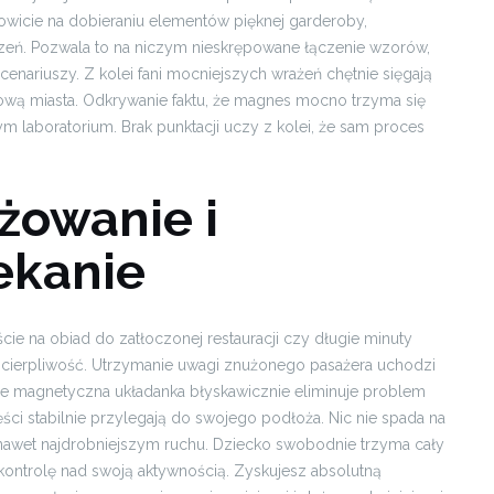
owicie na dobieraniu elementów pięknej garderoby,
zeń. Pozwala to na niczym nieskrępowane łączenie wzorów,
enariuszy. Z kolei fani mocniejszych wrażeń chętnie sięgają
wą miasta. Odkrywanie faktu, że magnes mocno trzyma się
m laboratorium. Brak punktacji uczy z kolei, że sam proces
żowanie i
ekanie
e na obiad do zatłoczonej restauracji czy długie minuty
 cierpliwość. Utrzymanie uwagi znużonego pasażera uchodzi
ce magnetyczna układanka błyskawicznie eliminuje problem
ci stabilnie przylegają do swojego podłoża. Nic nie spada na
wet najdrobniejszym ruchu. Dziecko swobodnie trzyma cały
ontrolę nad swoją aktywnością. Zyskujesz absolutną