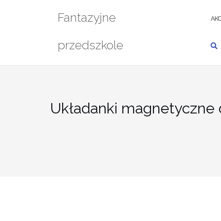
Przejdź
Fantazyjne
do
AKC
treści
przedszkole
Układanki magnetyczne d