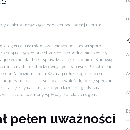
i 
U
ę wytchnienia w pędzącej codzienności pełnej nadmiaru
K
ego zajęcia dla najmłodszych nierzadko stanowi spore
rozwój i dających przestrzeń na swobodną, niespieszną
Ak
gnetyczne dla dzieci sprawdzają się znakomicie. Stanowią
elektronicznych, przebodźcowujących zabawek. Przekładanie
A
ie obniża poziom stresu. Wymaga dłuższego skupienia,
alnego rytmu dnia. Jak sensownie wpleść tę formę spędzania
nia się z sytuacjami, w których każda magnetyczna
Ar
ysz, jak proste zmiany wpływają na relacje i ogólną
E
ał pełen uważności