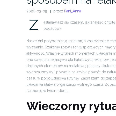
2026-03-09
przez
Pani_Anna
Z
astanawiasz się czasem, jak znaleźć chwil
bodźców?
Nasze dni przypominają maraton, a znalezienie cich
wyzwanie. Szukamy rozwiązań wspierających mądry 
aktywność. Właśnie w takich momentach układanki ma
one świetną alternatywę dla hałaśliwych ekranów i 
drobnych elementów na metalowej planszy skuteczn
wycisza zmysły i pozwala na szybki powrót do natur
czasu w popołudniową rutynę? Zapraszam do zapozna
układanka ułatwia organizację wolnego czasu. Zobacz
harmonię w twoim domu.
Wieczorny rytu