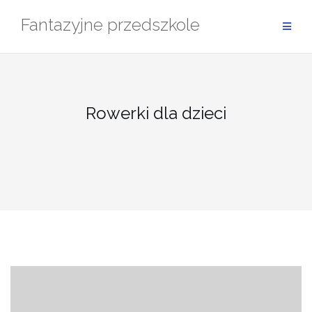
Przejdź
Fantazyjne przedszkole
do
treści
Rowerki dla dzieci