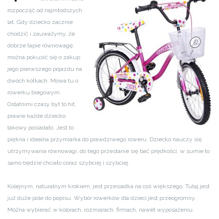
rozpocząć od najmłodszych
lat. Gdy dziecko zacznie
chodzić i zauważymy, że
dobrze łapie równowagę,
można pokusić się o zakup
jego pierwszego pojazdu na
dwóch kółkach. Mowa tu o
rowerku biegowym.
Ostatnimi czasy był to hit,
prawie każde dziecko
takowy posiadało. Jest to
piękna i idealna przymiarka do prawdziwego roweru. Dziecko nauczy się
utrzymywania równowagi, do tego przestanie się bać prędkości, w sumie to
samo będzie chciało coraz szybciej i szybciej.
Kolejnym, naturalnym krokiem, jest przesiadka na coś większego. Tutaj jest
już duże pole do popisu. Wybór rowerków dla dzieci jest przeogromny.
Można wybierać w kolorach, rozmiarach, firmach, nawet wyposażeniu.