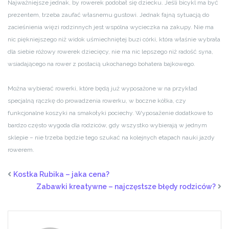
Najważniejsze jednak, by rowerek podobał się dziecku. Jeśli bicykl ma być
prezentem, trzeba zaufać własnemu gustowi. Jednak fajną sytuacją do
zacieśnienia więzi rodzinnych jest wspólna wycieczka na zakupy. Nie ma
nic piękniejszego niż widok uśmiechniętej buzi córki, która właśnie wybrała
dla siebie różowy rowerek dziecięcy, nie ma nic lepszego niż radość syna,
wsiadającego na rower z postacią ukochanego bohatera bajkowego.
Można wybierać rowerki, które będą już wyposażone w na przykład
specjalną rączkę do prowadzenia rowerku, w boczne kółka, czy
funkcjonalne koszyki na smakołyki pociechy. Wyposażenie dodatkowe to
bardzo często wygoda dla rodziców, gdy wszystko wybierają w jednym
sklepie – nie trzeba będzie tego szukać na kolejnych etapach nauki jazdy
rowerem.
Kostka Rubika – jaka cena?
Zabawki kreatywne – najczęstsze błędy rodziców?