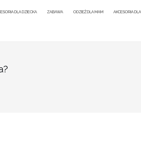
ESORIA DLA DZIECKA
ZABAWA
ODZIEŻ DLA MAM
AKCESORIA DL
a?