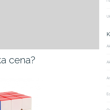
i 
U
K
Ak
ka cena?
A
Ar
E