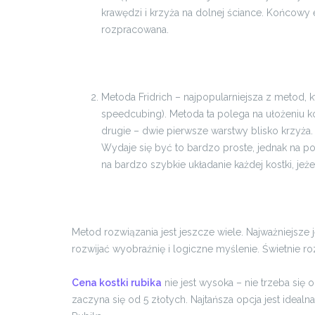
krawędzi i krzyża na dolnej ściance. Końcowy e
rozpracowana.
Metoda Fridrich – najpopularniejsza z metod, kt
speedcubing). Metoda ta polega na ułożeniu ko
drugie – dwie pierwsze warstwy blisko krzyża. 
Wydaje się być to bardzo proste, jednak na po
na bardzo szybkie układanie każdej kostki, jeż
Metod rozwiązania jest jeszcze wiele. Najważniejsz
rozwijać wyobraźnię i logiczne myślenie. Świetnie r
Cena kostki rubika
nie jest wysoka – nie trzeba się 
zaczyna się od 5 złotych. Najtańsza opcja jest idealn