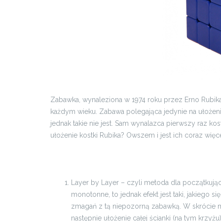
Zabawka, wynaleziona w 1974 roku przez Erno Rubika,
każdym wieku. Zabawa polegająca jedynie na ułożeni
jednak takie nie jest. Sam wynalazca pierwszy raz ko
ułożenie kostki Rubika? Owszem i jest ich coraz więce
Layer by Layer – czyli metoda dla początkując
monotonne, to jednak efekt jest taki, jakiego s
zmagań z tą niepozorną zabawką. W skrócie m
następnie ułożenie całej ścianki (na tym krzy