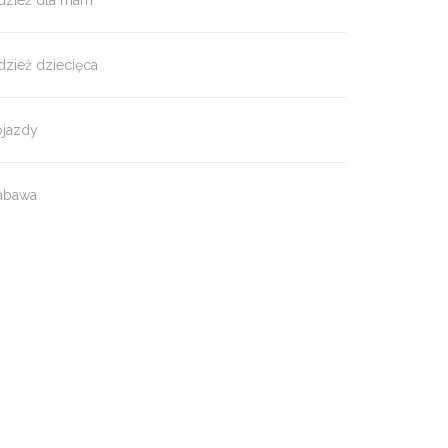
dzież dla mam
zież dziecięca
ojazdy
abawa