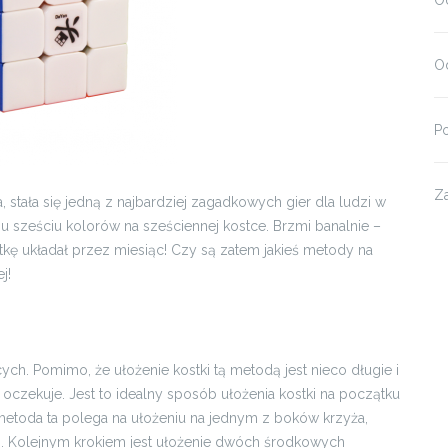
O
Od
P
Z
 stała się jedną z najbardziej zagadkowych gier dla ludzi w
u sześciu kolorów na sześciennej kostce. Brzmi banalnie –
stkę układał przez miesiąc! Czy są zatem jakieś metody na
j!
ych. Pomimo, że ułożenie kostki tą metodą jest nieco długie i
ię oczekuje. Jest to idealny sposób ułożenia kostki na początku
etoda ta polega na ułożeniu na jednym z boków krzyża,
żu). Kolejnym krokiem jest ułożenie dwóch środkowych