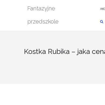
Przejdź
Fantazyjne
do
AKC
treści
przedszkole
Kostka Rubika – jaka cen