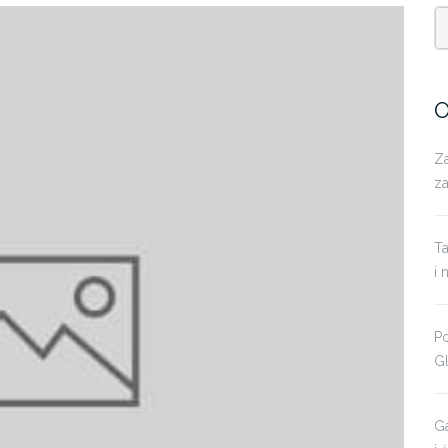
O
Za
z
T
i 
P
Gl
Ga