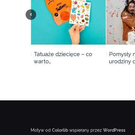
we dla
Tatuaże dziecięce – co
Pomysły 
warto…
urodziny d
Motyw od
Colorlib
wspierany przez
WordPress