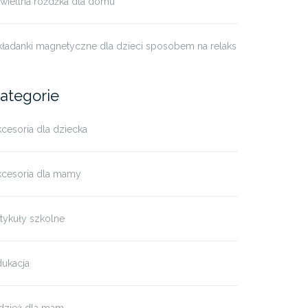
świetlna różdżka dla domu
kładanki magnetyczne dla dzieci sposobem na relaks
ategorie
cesoria dla dziecka
kcesoria dla mamy
tykuły szkolne
dukacja