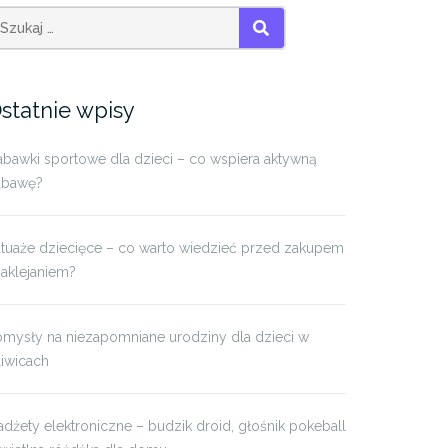
SZUKAJ
statnie wpisy
bawki sportowe dla dzieci – co wspiera aktywną
abawę?
atuaże dziecięce – co warto wiedzieć przed zakupem
naklejaniem?
omysły na niezapomniane urodziny dla dzieci w
iwicach
dżety elektroniczne – budzik droid, głośnik pokeball