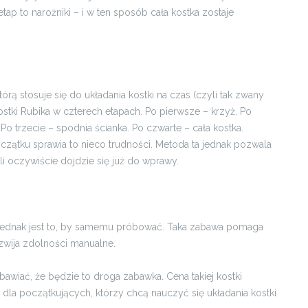
tap to narożniki – i w ten sposób cała kostka zostaje
órą stosuje się do układania kostki na czas (czyli tak zwany
stki Rubika w czterech etapach. Po pierwsze – krzyż. Po
Po trzecie – spodnia ścianka. Po czwarte – cała kostka.
czątku sprawia to nieco trudności. Metoda ta jednak pozwala
eli oczywiście dojdzie się już do wprawy.
e jednak jest to, by samemu próbować. Taka zabawa pomaga
ozwija zdolności manualne.
obawiać, że będzie to droga zabawka. Cena takiej kostki
a dla początkujących, którzy chcą nauczyć się układania kostki