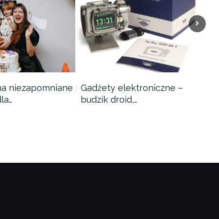
na niezapomniane
Gadżety elektroniczne –
Ukł
la…
budzik droid,…
dzi