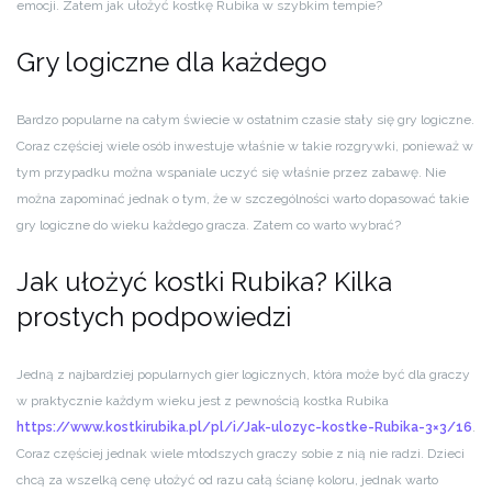
emocji. Zatem jak ułożyć kostkę Rubika w szybkim tempie?
Gry logiczne dla każdego
Bardzo popularne na całym świecie w ostatnim czasie stały się gry logiczne.
Coraz częściej wiele osób inwestuje właśnie w takie rozgrywki, ponieważ w
tym przypadku można wspaniale uczyć się właśnie przez zabawę. Nie
można zapominać jednak o tym, że w szczególności warto dopasować takie
gry logiczne do wieku każdego gracza. Zatem co warto wybrać?
Jak ułożyć kostki Rubika? Kilka
prostych podpowiedzi
Jedną z najbardziej popularnych gier logicznych, która może być dla graczy
w praktycznie każdym wieku jest z pewnością kostka Rubika
https://www.kostkirubika.pl/pl/i/Jak-ulozyc-kostke-Rubika-3×3/16
.
Coraz częściej jednak wiele młodszych graczy sobie z nią nie radzi. Dzieci
chcą za wszelką cenę ułożyć od razu całą ścianę koloru, jednak warto