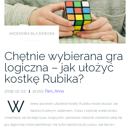
AKCESORIA DLA DZIECKA
Chętnie wybierana gra
logiczna – jak ułożyć
kostkę Rubika?
2019-12-02
przez
Pani_Anna
W
brew pozorom ułożenie kostki Rubika może okazać się
bardzo trudnym zadaniem. Coraz częściej wiele dzieci
zniechęca się do tego typu rozgrywki, ponieważ właśnie ułożenie całej tej
gry logicznej może pochłonąć nie tylko bardzo dużo czasu, ale także i