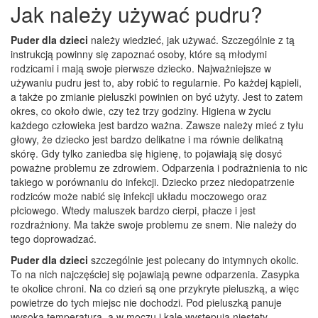
Jak należy używać pudru?
Puder dla dzieci
należy wiedzieć, jak używać. Szczególnie z tą
instrukcją powinny się zapoznać osoby, które są młodymi
rodzicami i mają swoje pierwsze dziecko. Najważniejsze w
używaniu pudru jest to, aby robić to regularnie. Po każdej kąpieli,
a także po zmianie pieluszki powinien on być użyty. Jest to zatem
okres, co około dwie, czy też trzy godziny. Higiena w życiu
każdego człowieka jest bardzo ważna. Zawsze należy mieć z tyłu
głowy, że dziecko jest bardzo delikatne i ma równie delikatną
skórę. Gdy tylko zaniedba się higienę, to pojawiają się dosyć
poważne problemu ze zdrowiem. Odparzenia i podrażnienia to nic
takiego w porównaniu do infekcji. Dziecko przez niedopatrzenie
rodziców może nabić się infekcji układu moczowego oraz
płciowego. Wtedy maluszek bardzo cierpi, płacze i jest
rozdrażniony. Ma także swoje problemu ze snem. Nie należy do
tego doprowadzać.
Puder dla dzieci
szczególnie jest polecany do intymnych okolic.
To na nich najczęściej się pojawiają pewne odparzenia. Zasypka
te okolice chroni. Na co dzień są one przykryte pieluszką, a więc
powietrze do tych miejsc nie dochodzi. Pod pieluszką panuje
wysoka temperatura, a w moczu i kale występują niestety