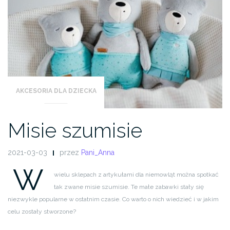
AKCESORIA DLA DZIECKA
Misie szumisie
2021-03-03
przez
Pani_Anna
W
wielu sklepach z artykułami dla niemowląt można spotkać
tak zwane misie szumisie. Te małe zabawki stały się
niezwykle popularne w ostatnim czasie. Co warto o nich wiedzieć i w jakim
celu zostały stworzone?