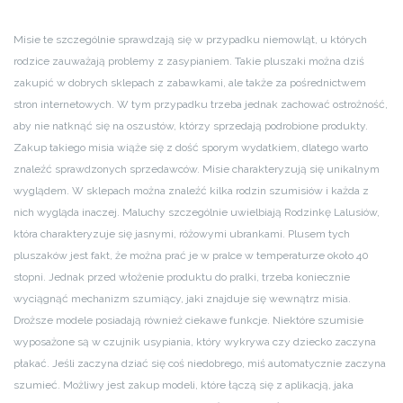
Misie te szczególnie sprawdzają się w przypadku niemowląt, u których
rodzice zauważają problemy z zasypianiem. Takie pluszaki można dziś
zakupić w dobrych sklepach z zabawkami, ale także za pośrednictwem
stron internetowych. W tym przypadku trzeba jednak zachować ostrożność,
aby nie natknąć się na oszustów, którzy sprzedają podrobione produkty.
Zakup takiego misia wiąże się z dość sporym wydatkiem, dlatego warto
znaleźć sprawdzonych sprzedawców. Misie charakteryzują się unikalnym
wyglądem. W sklepach można znaleźć kilka rodzin szumisiów i każda z
nich wygląda inaczej. Maluchy szczególnie uwielbiają Rodzinkę Lalusiów,
która charakteryzuje się jasnymi, różowymi ubrankami. Plusem tych
pluszaków jest fakt, że można prać je w pralce w temperaturze około 40
stopni. Jednak przed włożenie produktu do pralki, trzeba koniecznie
wyciągnąć mechanizm szumiący, jaki znajduje się wewnątrz misia.
Droższe modele posiadają również ciekawe funkcje. Niektóre szumisie
wyposażone są w czujnik usypiania, który wykrywa czy dziecko zaczyna
płakać. Jeśli zaczyna dziać się coś niedobrego, miś automatycznie zaczyna
szumieć. Możliwy jest zakup modeli, które łączą się z aplikacją, jaka