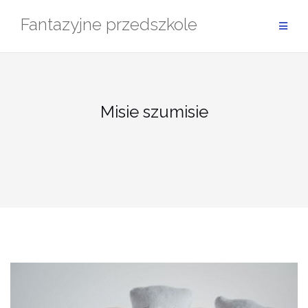
Przejdź
Fantazyjne przedszkole
do
treści
Misie szumisie