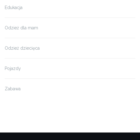
Edukacja
Odzież dla mam
Odzież dziecięca
Pojazdy
Zabawa