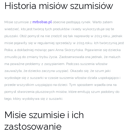
Historia misiów szumisiów
Misie szumisie z
mrbobas.pl
obecnie podbijają rynek. Warto zatem
wiedzieć, kto jest twórcą tych produktów i kiedy wykorzystuje się te
pluszaki. Otóż pomysł na nie zrodził się tak naprawdę w 2013 roku, jednak
misie pojawiły się w regularniej sprzedaży w 2015 roku. Ich twórczynią jest
Polka, a dokładniej mówiąc pani Anna Skórzyńska. Pojawienie się dziecka
zmusiło ją do zmiany trybu życia. Zaobserwowała ona jednak, że maluch
ma poważne problemy z zasypianiem. Podczas suszenia włosów
zauważyła, że dziecko zaczyna usypiać. Okazało się, że szum jaki
wydostaje się z suszarki w czasie suszenia włosów działa uspokajająco i
przede wszystkim usypiająco na dzieci. Tym sposobem wpadła ona na
pomysł stworzenia pluszowych misiów, które emitują szum podobny do
tego, który wydobywa się z suszarki.
Misie szumisie i ich
zastosowanie